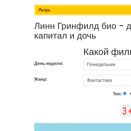
Якорь
Линн Гринфилд био - 
капитал и дочь
Какой фил
День недели:
Жанр:
Тип: