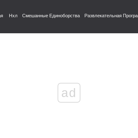
ая
Нхл
Смешанные Единоборства
Развлекательная Прогр
ad