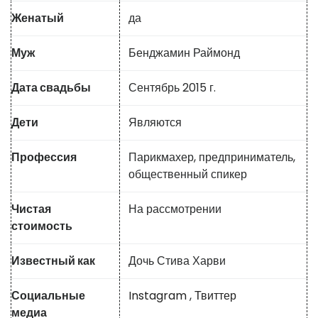
Женатый
да
Муж
Бенджамин Раймонд
Дата свадьбы
Сентябрь 2015 г.
Дети
Являются
Профессия
Парикмахер, предприниматель,
общественный спикер
Чистая
На рассмотрении
стоимость
Известный как
Дочь Стива Харви
Социальные
Instagram
,
Твиттер
медиа