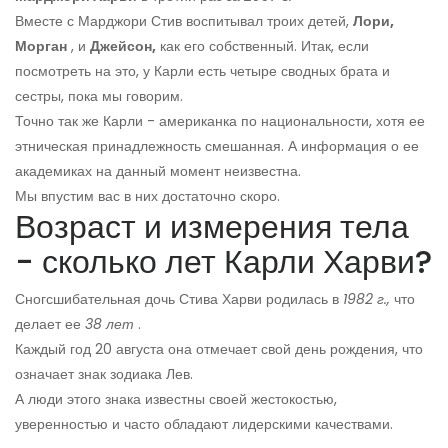
Вместе с Марджори Стив воспитывал троих детей,
Лори,
Морган
, и
Джейсон,
как его собственный. Итак, если
посмотреть на это, у Карли есть четыре сводных брата и
сестры, пока мы говорим.
Точно так же Карли - американка по национальности, хотя ее
этническая принадлежность смешанная. А информация о ее
академиках на данный момент неизвестна.
Мы впустим вас в них достаточно скоро.
Возраст и измерения тела
- сколько лет Карли Харви?
Сногсшибательная дочь Стива Харви родилась в
1982 г.,
что
делает ее
38 лет
.
Каждый год 20 августа она отмечает свой день рождения, что
означает знак зодиака Лев.
А люди этого знака известны своей жестокостью,
уверенностью и часто обладают лидерскими качествами.