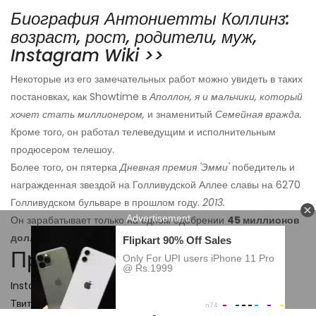
Биография Антониетты Коллинз:
возраст, рост, родители, муж,
Instagram Wiki >>
Некоторые из его замечательных работ можно увидеть в таких
постановках, как Showtime в
Аполлон, я и мальчики, который
хочет стать миллионером,
и знаменитый
Семейная вражда.
Кроме того, он работал телеведущим и исполнительным
продюсером телешоу.
Более того, он пятерка
Дневная премия 'Эмми'
победитель и
награжденная звездой на Голливудской Аллее славы на 6270
Голливудском бульваре в прошлом году.
2013.
Он зарабатывает только на одном одобрении
45 миллионов
долларов.
Присутствие в сети
Instagram
-
189 тыс.
Подписчики
Твиттер
-
6.5 км
Подписчики