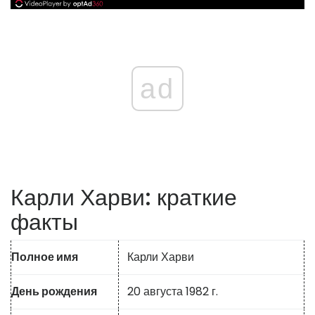
ad
Карли Харви: краткие
факты
Полное имя
Карли Харви
День рождения
20 августа 1982 г.