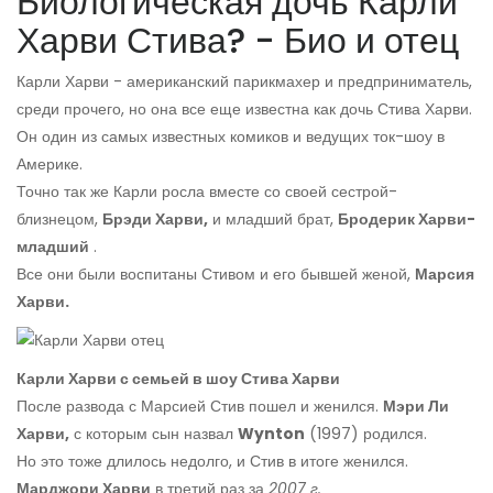
Биологическая дочь Карли
Харви Стива? - Био и отец
Карли Харви - американский парикмахер и предприниматель,
среди прочего, но она все еще известна как дочь Стива Харви.
Он один из самых известных комиков и ведущих ток-шоу в
Америке.
Точно так же Карли росла вместе со своей сестрой-
близнецом,
Брэди Харви,
и младший брат,
Бродерик Харви-
младший
.
Все они были воспитаны Стивом и его бывшей женой,
Марсия
Харви.
Карли Харви с семьей в шоу Стива Харви
После развода с Марсией Стив пошел и женился.
Мэри Ли
Харви,
с которым сын назвал
Wynton
(1997) родился.
Но это тоже длилось недолго, и Стив в итоге женился.
Марджори Харви
в третий раз за
2007 г.