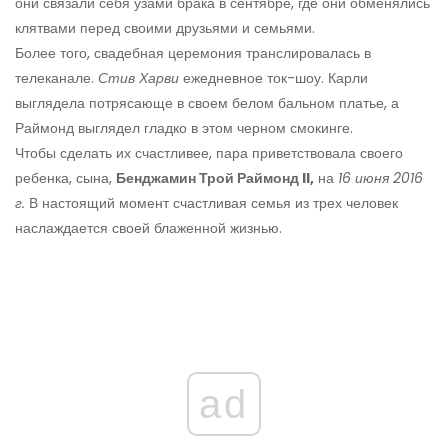
они связали себя узами брака в сентябре, где они обменялись
клятвами перед своими друзьями и семьями.
Более того, свадебная церемония транслировалась в
телеканале.
Стив Харви
ежедневное ток-шоу. Карли
выглядела потрясающе в своем белом бальном платье, а
Раймонд выглядел гладко в этом черном смокинге.
Чтобы сделать их счастливее, пара приветствовала своего
ребенка, сына,
Бенджамин Трой Раймонд II,
на
16 июня 2016
г.
В настоящий момент счастливая семья из трех человек
наслаждается своей блаженной жизнью.
ad