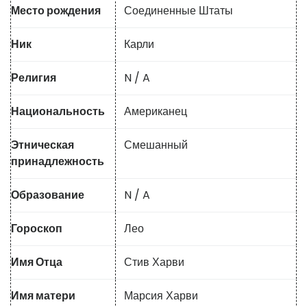
Место рождения
Соединенные Штаты
Ник
Карли
Религия
N / A
Национальность
Американец
Этническая
Смешанный
принадлежность
Образование
N / A
Гороскоп
Лео
Имя Отца
Стив Харви
Имя матери
Марсия Харви