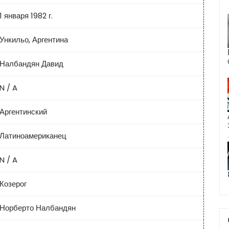
1 января 1982 г.
Ункильо, Аргентина
Налбандян Давид
N / A
Аргентинский
Латиноамериканец
N / A
Козерог
Норберто Налбандян