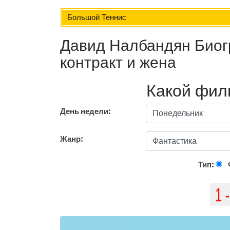
Большой Теннис
Давид Налбандян Биогр
контракт и жена
Какой фил
День недели:
Жанр:
Тип: