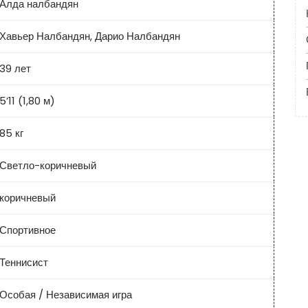
Алда налбандян
Хавьер Налбандян, Дарио Налбандян
39 лет
5’11 (1,80 м)
85 кг
Светло-коричневый
коричневый
Спортивное
Теннисист
Особая / Независимая игра