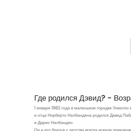
Где родился Дэвид? - Возр
1 января 1982 года в маленьком городке Ункилло
и отца Норберто Налбандяна родился Давид Пабл
и Дарио Налбандян.
Он и его братья с детства всегда искали приключ