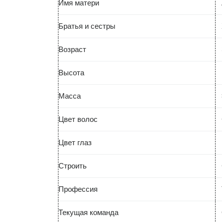
Имя матери
Братья и сестры
Возраст
Высота
Масса
Цвет волос
Цвет глаз
Строить
Профессия
Текущая команда