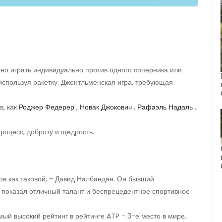
ожно играть индивидуально против одного соперника или
используя ракетку. Джентльменская игра, требующая
в, как
Роджер Федерер
,
Новак Джокович
,
Рафаэль Надаль
,
роцесс, доброту и щедрость.
ков как таковой, - Давид Налбандян. Он бывший
у показал отличный талант и беспрецедентное спортивное
мый высокий рейтинг в рейтинге ATP - 3-е место в мире.