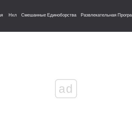
ая
Нхл
Смешанные Единоборства
Развлекательная Прогр
ad