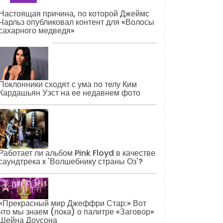
Настоящая причина, по которой Джеймс
Чарльз опубликовал контент для «Волосы
сахарного медведя»
Поклонники сходят с ума по телу Ким
Кардашьян Уэст на ее недавнем фото
Работает ли альбом Pink Floyd в качестве
саундтрека к 'Волшебнику страны Оз'?
«Прекрасный мир Джеффри Стар:» Вот
что мы знаем (пока) о палитре «Заговор»
Шейна Доусона