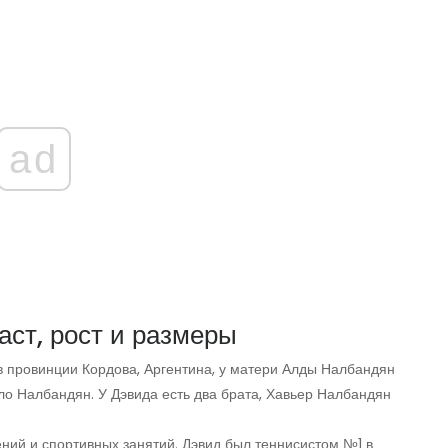
ad
аст, рост и размеры
 в провинции Кордова, Аргентина, у матери Алды Налбандян
о Налбандян. У Дэвида есть два брата, Хавьер Налбандян
ений и спортивных занятий. Дэвид был теннисистом №1 в