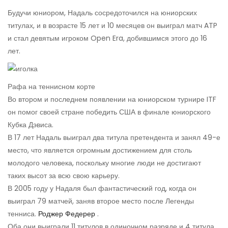
Будучи юниором, Надаль сосредоточился на юниорских
титулах, и в возрасте 15 лет и 10 месяцев он выиграл матч ATP
и стал девятым игроком Open Era, добившимся этого до 16
лет.
Рафа на теннисном корте
Во втором и последнем появлении на юниорском турнире ITF
он помог своей стране победить США в финале юниорского
Кубка Дэвиса.
В 17 лет Надаль выиграл два титула претендента и занял 49-е
место, что является огромным достижением для столь
молодого человека, поскольку многие люди не достигают
таких высот за всю свою карьеру.
В 2005 году у Надаля был фантастический год, когда он
выиграл 79 матчей, заняв второе место после Легенды
тенниса.
Роджер Федерер
.
Оба они выиграли 11 титулов в одиночном разряде и 4 титула