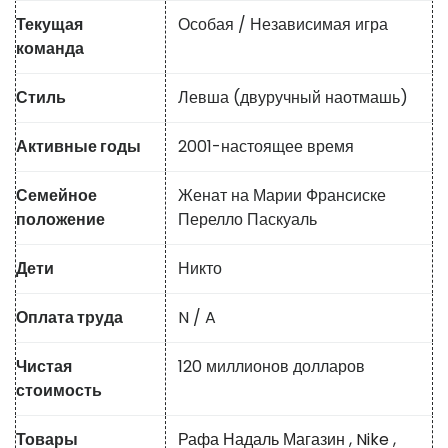
Текущая
Особая / Независимая игра
команда
Стиль
Левша (двуручный наотмашь)
Активные годы
2001-настоящее время
Семейное
Женат на Марии Франсиске
положение
Перелло Паскуаль
Дети
Никто
Оплата труда
N / A
Чистая
120 миллионов долларов
стоимость
Товары
Рафа Надаль Магазин
,
Nike
,