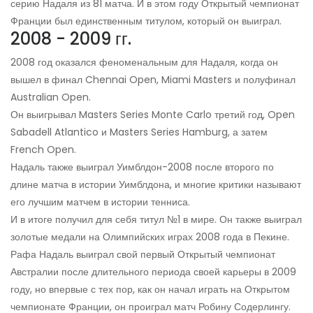
серию Надаля из 81 матча. И в этом году Открытый чемпионат
Франции был единственным титулом, который он выиграл.
2008 - 2009 гг.
2008 год оказался феноменальным для Надаля, когда он
вышел в финал Chennai Open, Miami Masters и полуфинал
Australian Open.
Он выигрывал Masters Series Monte Carlo третий год, Open
Sabadell Atlantico и Masters Series Hamburg, а затем
French Open.
Надаль также выиграл Уимблдон-2008 после второго по
длине матча в истории Уимблдона, и многие критики называют
его лучшим матчем в истории тенниса.
И в итоге получил для себя титул №1 в мире. Он также выиграл
золотые медали на Олимпийских играх 2008 года в Пекине.
Рафа Надаль выиграл свой первый Открытый чемпионат
Австралии после длительного периода своей карьеры в 2009
году, но впервые с тех пор, как он начал играть на Открытом
чемпионате Франции, он проиграл матч Робину Содерлингу.