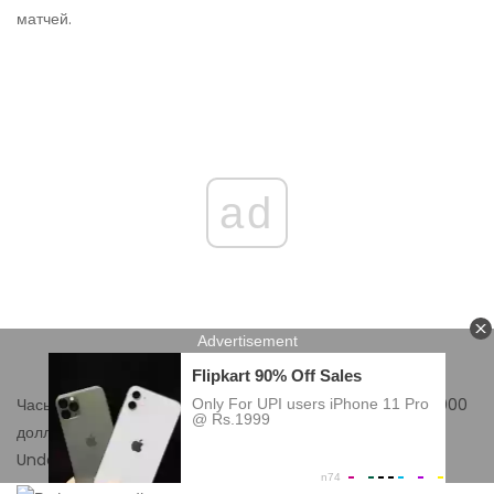
матчей.
ad
Часы, созданные с их помощью Надалем, оценены в 525 000
долларов США. Он также был лицом Emporio Armani
Underwear и Armani Jeans в 2011 году.