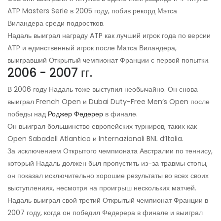
ATP Masters Serie в 2005 году, побив рекорд Мэтса
Виландера среди подростков.
Надаль выиграл награду ATP как лучший игрок года по версии
ATP и единственный игрок после Матса Виландера,
выигравший Открытый чемпионат Франции с первой попытки.
2006 - 2007 гг.
В 2006 году Надаль тоже выступил необычайно. Он снова
выиграл French Open и Dubai Duty-Free Men’s Open после
победы над
Роджер Федерер
в финале.
Он выиграл большинство европейских турниров, таких как
Open Sabadell Atlantico и Internazionali BNL d’Italia.
За исключением Открытого чемпионата Австралии по теннису,
который Надаль должен был пропустить из-за травмы стопы,
он показал исключительно хорошие результаты во всех своих
выступлениях, несмотря на проигрыш нескольких матчей.
Надаль выиграл свой третий Открытый чемпионат Франции в
2007 году, когда он победил Федерера в финале и выиграл