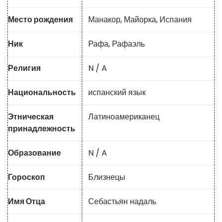
Место рождения
Манакор, Майорка, Испания
Ник
Рафа, Рафаэль
Религия
N / A
Национальность
испанский язык
Этническая
Латиноамериканец
принадлежность
Образование
N / A
Гороскоп
Близнецы
Имя Отца
Себастьян надаль