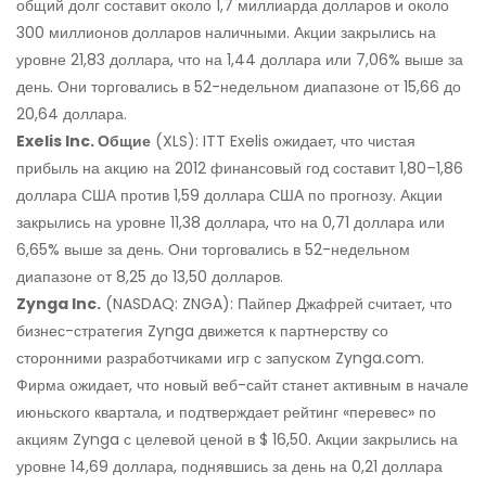
общий долг составит около 1,7 миллиарда долларов и около
300 миллионов долларов наличными. Акции закрылись на
уровне 21,83 доллара, что на 1,44 доллара или 7,06% выше за
день. Они торговались в 52-недельном диапазоне от 15,66 до
20,64 доллара.
Exelis Inc. Общие
(XLS): ITT Exelis ожидает, что чистая
прибыль на акцию на 2012 финансовый год составит 1,80–1,86
доллара США против 1,59 доллара США по прогнозу. Акции
закрылись на уровне 11,38 доллара, что на 0,71 доллара или
6,65% выше за день. Они торговались в 52-недельном
диапазоне от 8,25 до 13,50 долларов.
Zynga Inc.
(NASDAQ: ZNGA): Пайпер Джафрей считает, что
бизнес-стратегия Zynga движется к партнерству со
сторонними разработчиками игр с запуском Zynga.com.
Фирма ожидает, что новый веб-сайт станет активным в начале
июньского квартала, и подтверждает рейтинг «перевес» по
акциям Zynga с целевой ценой в $ 16,50. Акции закрылись на
уровне 14,69 доллара, поднявшись за день на 0,21 доллара