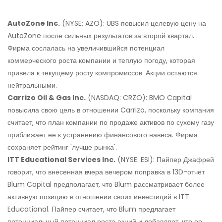
AutoZone Inc.
(NYSE: AZO): UBS повысил целевую цену на
AutoZone после сильных результатов за второй квартал.
Фирма сослалась на увеличившийся потенциал
коммерческого роста компании и теплую погоду, которая
привела к текущему росту компромиссов. Акции остаются
нейтральными.
Carrizo Oil & Gas Inc.
(NASDAQ: CRZO): BMO Capital
повысила свою цель в отношении Carrizo, поскольку компания
считает, что план компании по продаже активов по сухому газу
приближает ее к устранению финансового навеса. Фирма
сохраняет рейтинг 'лучше рынка'.
ITT Educational Services Inc.
(NYSE: ESI): Пайпер Джафрей
говорит, что внесенная вчера вечером поправка в 13D-отчет
Blum Capital предполагает, что Blum рассматривает более
активную позицию в отношении своих инвестиций в ITT
Educational. Пайпер считает, что Blum предлагает
потенциальный потенциал роста акций и добавляет, что ее