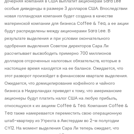
дочерняя компания в США выплатит акционерам Sara Lee
особые дивиденды в размере 3 долларов США. Впоследствии
новая голландская компания будет создана в качестве
материнской компании для бизнеса Coffee & Tea, а ее акции
будут распределены между акционерами Sara Lee. В
результате выделения и при условии окончательного
одобрения выделения Советом директоров Сара Ли
рассчитывает высвободить примерно 700 миллионов
долларов отсроченных налоговых обязательств, которые в
настоящее время находятся на ее балансе. Ожидается, что
этот разворот произойдет в финансовом квартале выделения.
Ожидается, что домицилирование кофейного и чайного
бизнеса в Нидерландах приведет к тому, что американские
акционеры будут платить налог США на любую прибыль,
относящуюся к их акциям Coffee & Tea. Компания Coffee &
Tea также намеревается переместить свою операционную
штаб-квартиру из Утрехта в Амстердам во 2-м полугодии
CY12. На момент выделения Сара Ли теперь ожидает, что