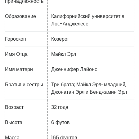
принадлежность
Образование
Калифорнийский университет в
Лос-Анджелесе
Гороскоп
Козерог
Имя Отца
Майкл Эрл
Имя матери
Дженнифер Лайонс
Братья и сестры
Три брата; Майкл Эрл-младший,
Джонатан Эрл и Бенджамин Эрл
Возраст
32 года
Высота
6 футов
Масса
165 фунтов