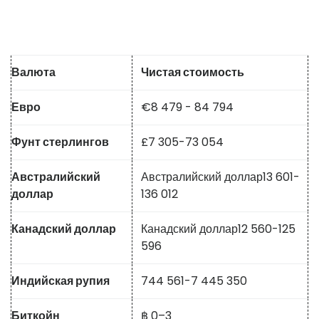
Валюта
Чистая стоимость
Евро
€
8 479 - 84 794
Фунт стерлингов
£
7 305
-
73 054
Австралийский
Австралийский доллар
13 601
-
доллар
136 012
Канадский доллар
Канадский доллар
12 560
-
125
596
Индийская рупия
744 561
-
7 445 350
Биткойн
฿ 0–3