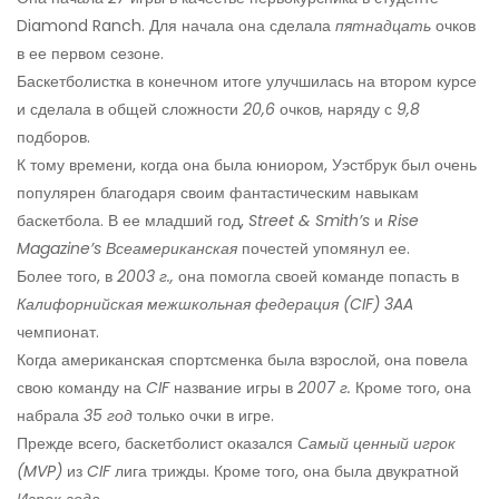
Diamond Ranch. Для начала она сделала
пятнадцать
очков
в ее первом сезоне.
Баскетболистка в конечном итоге улучшилась на втором курсе
и сделала в общей сложности
20,6
очков, наряду с
9,8
подборов.
К тому времени, когда она была юниором, Уэстбрук был очень
популярен благодаря своим фантастическим навыкам
баскетбола. В ее младший год,
Street & Smith’s
и
Rise
Magazine’s
Всеамериканская
почестей упомянул ее.
Более того, в
2003 г.,
она помогла своей команде попасть в
Калифорнийская межшкольная федерация (CIF) 3AA
чемпионат.
Когда американская спортсменка была взрослой, она повела
свою команду на
CIF
название игры в
2007 г.
Кроме того, она
набрала
35 год
только очки в игре.
Прежде всего, баскетболист оказался
Самый ценный игрок
(MVP)
из
CIF
лига трижды. Кроме того, она была двукратной