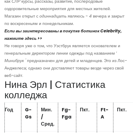
как
СЛР
курсы, рассказы, развитие, послеродовые
оздоровительные мероприятия для местных жителей.
Магазин открыт с
одиннадцать
являюсь -
4
вечера и закрыт
по воскресеньям и понедельникам.
Если вы заинтересованы в покупке ботинок Celebrity,
нажмите здесь >>
Не говоря уже о том, что Уэстбрук является основателем и
генеральным директором линии одежды под названием ‘
Минибрук '
предназначен для детей и младенцев. Это из Лос-
Анджелеса; однако они доставляют товары везде через свой
веб-сайт.
Нина Эрл | Статистика
колледжа
Год
G-
Мин.
Fg-
Пкт.
Ft-
Пкт.
Gs
/
Fga
A
Сред.