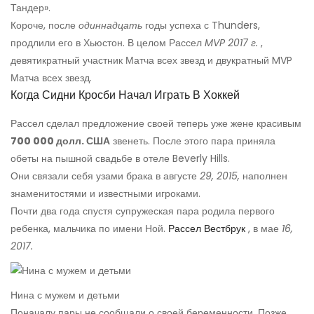
Тандер».
Короче, после
одиннадцать
годы успеха с Thunders,
продлили его в Хьюстон. В целом Рассел
MVP 2017 г.
,
девятикратный участник Матча всех звезд и двукратный MVP
Матча всех звезд.
Когда Сидни Кросби Начал Играть В Хоккей
Рассел сделал предложение своей теперь уже жене красивым
700 000 долл. США
звенеть. После этого пара приняла
обеты на пышной свадьбе в отеле Beverly Hills.
Они связали себя узами брака в августе
29, 2015,
наполнен
знаменитостями и известными игроками.
Почти два года спустя супружеская пара родила первого
ребенка, мальчика по имени Ной.
Рассел Вестбрук
, в мае
16,
2017.
Нина с мужем и детьми
Поначалу пары не сообщали о своей беременности. Позже