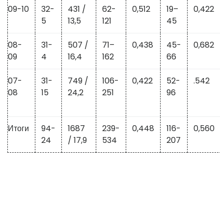
09-10
32-
431 /
62-
0,512
19–
0,422
5
13,5
121
45
08-
31-
507 /
71–
0,438
45-
0,682
09
4
16,4
162
66
07-
31-
749 /
106-
0,422
52-
.542
08
15
24,2
251
96
Итоги
94-
1687
239-
0,448
116-
0,560
24
/ 17,9
534
207