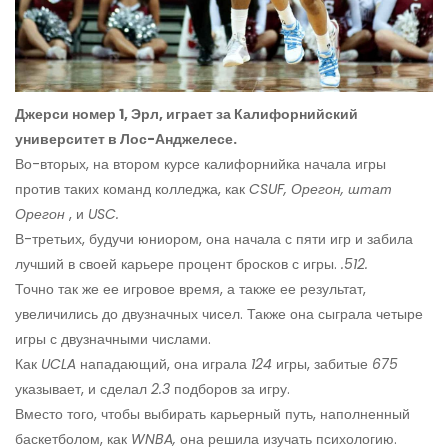
Джерси номер 1, Эрл, играет за Калифорнийский
университет в Лос-Анджелесе.
Во-вторых, на втором курсе калифорнийка начала игры
против таких команд колледжа, как
CSUF, Орегон, штат
Орегон
, и
USC.
В-третьих, будучи юниором, она начала с пяти игр и забила
лучший в своей карьере процент бросков с игры.
.512.
Точно так же ее игровое время, а также ее результат,
увеличились до двузначных чисел. Также она сыграла четыре
игры с двузначными числами.
Как
UCLA
нападающий, она играла
124
игры, забитые
675
указывает, и сделал
2.3
подборов за игру.
Вместо того, чтобы выбирать карьерный путь, наполненный
баскетболом, как
WNBA,
она решила изучать психологию.