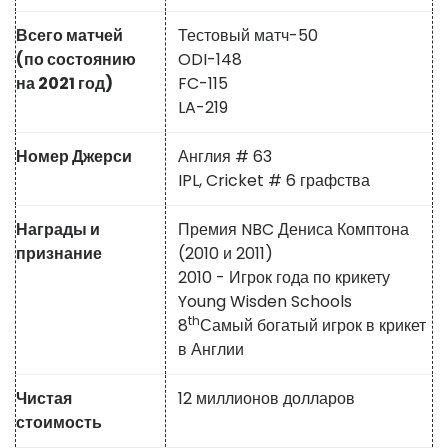
Всего матчей
Тестовый матч-50
(по состоянию
ODI-148
на 2021 год)
FC-115
LA-219
Номер Джерси
Англия # 63
IPL, Cricket # 6 графства
Награды и
Премия NBC Дениса Комптона
признание
(2010 и 2011)
2010 - Игрок года по крикету
Young Wisden Schools
th
8
Самый богатый игрок в крикет
в Англии
Чистая
12 миллионов долларов
стоимость