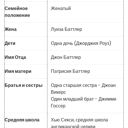
Семейное
Женатый
положение
Жена
Луиза Баттлер
Дети
Одна дочь (Джорджия Роуз)
Имя Отца
Джон Баттлер
Имя матери
Патрисия Баттлер
Братья и сестры
Одна старшая сестра - Джоан
Викерс
Один младший брат - Джимми
Госсер
Средняя школа
Хью Секси, средняя школа
англиканской церкви