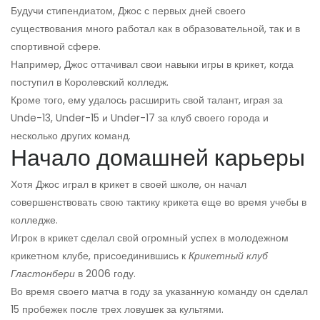
Будучи стипендиатом, Джос с первых дней своего
существования много работал как в образовательной, так и в
спортивной сфере.
Например, Джос оттачивал свои навыки игры в крикет, когда
поступил в Королевский колледж.
Кроме того, ему удалось расширить свой талант, играя за
Unde-13, Under-15 и Under-17 за клуб своего города и
несколько других команд.
Начало домашней карьеры
Хотя Джос играл в крикет в своей школе, он начал
совершенствовать свою тактику крикета еще во время учебы в
колледже.
Игрок в крикет сделал свой огромный успех в молодежном
крикетном клубе, присоединившись к
Крикетный клуб
Гластонбери
в 2006 году.
Во время своего матча в году за указанную команду он сделал
15 пробежек после трех ловушек за культями.