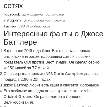
сетях
Facebook
:
2,1 миллиона подписчиков
Instagram
:
1,6 миллиона подписчиков
Твиттер
:
690.6k подписчиков
Интересные факты о Джосе
Баттлере
В феврале 2019 года Джос Баттлер стал первым
английским игроком, набравшим самый высокий
показатель ODI против Вест-Индии. Он сделал серию
из 150 мячей за 77 мячей.
Он выигрывал премию NBS Denis Compton два раза
подряд в 2010 и 2011 годах.
Джос Баттлер любит есть каши и спагетти-болоньезе.
Его любимое поле для игры в крикет - это Lord’s
Cricket Ground. Он расположен в Лондоне,
Великобритания.