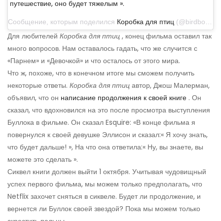
путешествие, оно будет тяжелым ».
Сообщение, которым поделился
Коробка для птиц
(@birdboxmovie) 22 ноября 2018 г., 11:03 PST
Для любителей
Коробка для птиц
, конец фильма оставил так
много вопросов. Нам оставалось гадать, что же случится с
«Парнем» и «Девочкой» и что осталось от этого мира.
Что ж, похоже, что в конечном итоге мы сможем получить
некоторые ответы.
Коробка для птиц
автор, Джош Малерман,
объявил, что он
написание продолжения к своей книге
. Он
сказал, что вдохновился на это после просмотра выступления
Буллока в фильме. Он сказал Esquire: «В конце фильма я
повернулся к своей девушке Эллисон и сказал:« Я хочу знать,
что будет дальше! », На что она ответила:« Ну, вы знаете, вы
можете это сделать ».
Сиквел книги должен выйти 1 октября. Учитывая чудовищный
успех первого фильма, мы можем только предполагать, что
Netflix захочет сняться в сиквеле. Будет ли продолжение, и
вернется ли Буллок своей звездой? Пока мы можем только