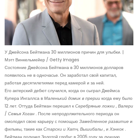
У Джейсона Бейтмана 30 миллионов причин для улыбки. |
Мэтт Винкельмейер / Getty Images
Состояние Джейсона Бейтмана в 30 миллионов долларов
появилось не в одночасье. Он заработал свой капитал,
работая десятилетиями перед камерой и за ней.
Его актерский дебют случился, когда он сыграл Джеймса
Купера Ингаллса в
Маленький домик в прерии
когда ему было
12 лет. Оттуда Бейтман перешел к
Серебряные ложки
,
Валери
/
Семья Хоган
. После непродолжительного периода он
омолодил свою карьеру с помощью
Замедленное развитие
и
фильмы, такие как
Старски и Хатч,
Вышибалы
, и
Хэнкок
.
Бейтман получил Золотой глобус в 2005 году за лучшую