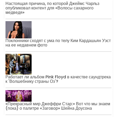
Настоящая причина, по которой Джеймс Чарльз
опубликовал контент для «Волосы сахарного
медведя»
Поклонники сходят с ума по телу Ким Кардашьян Уэст
на ее недавнем фото
Работает ли альбом Pink Floyd в качестве саундтрека
к 'Волшебнику страны Оз'?
«Прекрасный мир Джеффри Стар:» Вот что мы знаем
(пока) о палитре «Заговор» Шейна Доусона