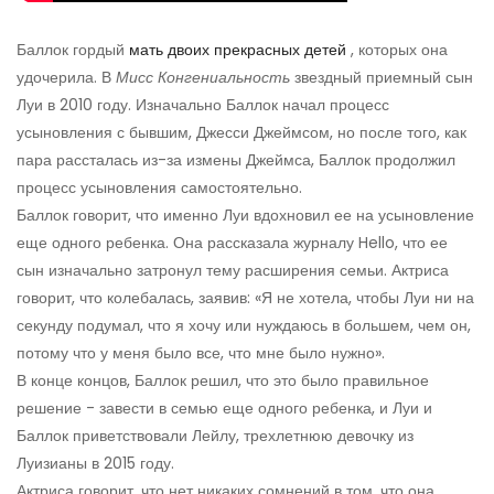
Баллок гордый
мать двоих прекрасных детей
, которых она
удочерила. В
Мисс Конгениальность
звездный приемный сын
Луи в 2010 году. Изначально Баллок начал процесс
усыновления с бывшим, Джесси Джеймсом, но после того, как
пара рассталась из-за измены Джеймса, Баллок продолжил
процесс усыновления самостоятельно.
Баллок говорит, что именно Луи вдохновил ее на усыновление
еще одного ребенка. Она рассказала журналу Hello, что ее
сын изначально затронул тему расширения семьи. Актриса
говорит, что колебалась, заявив: «Я не хотела, чтобы Луи ни на
секунду подумал, что я хочу или нуждаюсь в большем, чем он,
потому что у меня было все, что мне было нужно».
В конце концов, Баллок решил, что это было правильное
решение - завести в семью еще одного ребенка, и Луи и
Баллок приветствовали Лейлу, трехлетнюю девочку из
Луизианы в 2015 году.
Актриса говорит, что нет никаких сомнений в том, что она