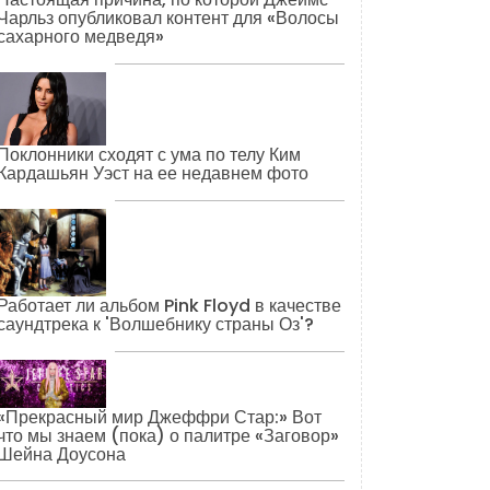
Чарльз опубликовал контент для «Волосы
сахарного медведя»
Поклонники сходят с ума по телу Ким
Кардашьян Уэст на ее недавнем фото
Работает ли альбом Pink Floyd в качестве
саундтрека к 'Волшебнику страны Оз'?
«Прекрасный мир Джеффри Стар:» Вот
что мы знаем (пока) о палитре «Заговор»
Шейна Доусона