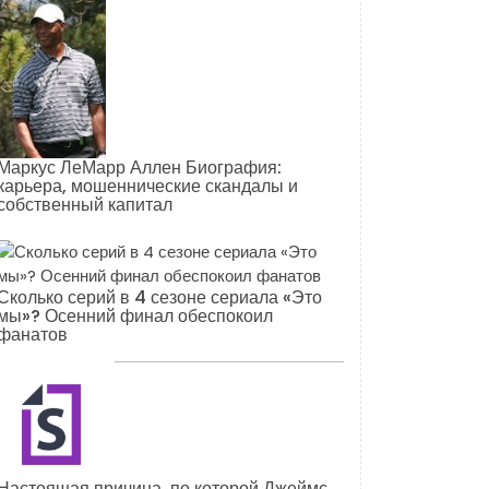
Маркус ЛеМарр Аллен Биография:
карьера, мошеннические скандалы и
собственный капитал
Сколько серий в 4 сезоне сериала «Это
мы»? Осенний финал обеспокоил
фанатов
Настоящая причина, по которой Джеймс