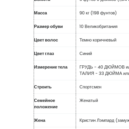
Масса
90 кг (198 фунтов)
Размер обуви
10 Великобритания
Цвет волос
Темно коричневый
Цвет глаз
Синий
Измерение тела
ГРУДЬ - 40 ДЮЙМОВ ил
ТАЛИЯ - 33 ДЮЙМА ил
Строить
Спортсмен
Семейное
Женатый
положение
Жена
Кристин Лэмпард (замуж