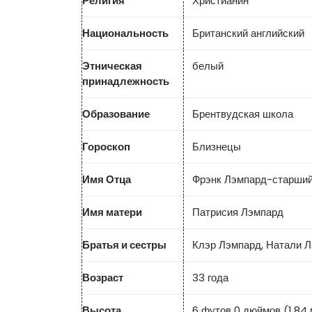
Религия
Христианин
Национальность
Британский английский
Этническая
белый
принадлежность
Образование
Брентвудская школа
Гороскоп
Близнецы
Имя Отца
Фрэнк Лэмпард-старши
Имя матери
Патрисия Лэмпард
Братья и сестры
Клэр Лэмпард, Натали 
Возраст
33 года
Высота
6 футов 0 дюймов (1,84 