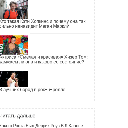
Кто такая Кэти Хопкинс и почему она так
сильно ненавидит Меган Маркл?
Актриса «Смелая и красивая» Хизер Том:
замужем ли она и каково ее состояние?
8 лучших бород в рок-н-ролле
Читать дальше
Какого Роста Был Деррик Роуз В 9 Классе