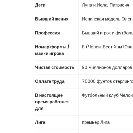
Дети
Луна и Исла, Патрисия
Бывший жених
Испанская модель Элен
Профессия
Бывший игрок и футбол
Номер формы /
8 (Челси, Вест Хэм Юна
майки игрока
Чистая стоимость
90 миллионов долларов
Оплата труда
75000 фунтов стерлинго
В настоящее
Футбольный клуб Челси
время работает
для
Лига
премьер Лига