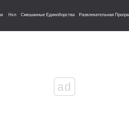
ая
Нхл
Смешанные Единоборства
Развлекательная Прогр
ad