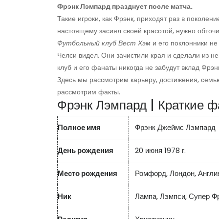
Фрэнк Лэмпард празднует после матча.
Такие игроки, как Фрэнк, приходят раз в поколе
настоящему засиял своей красотой, нужно обточи
Футбольный клуб Вест Хэм
и его поклонники не 
Челси видел. Они зачистили края и сделали из н
клуб и его фанаты никогда не забудут вклад Фрэн
Здесь мы рассмотрим карьеру, достижения, семью
рассмотрим факты.
Фрэнк Лэмпард | Краткие 
Полное имя
Фрэнк Джеймс Лэмпард
День рождения
20 июня 1978 г.
Место рождения
Ромфорд, Лондон, Англи
Ник
Лампа, Лэмпси, Супер Ф