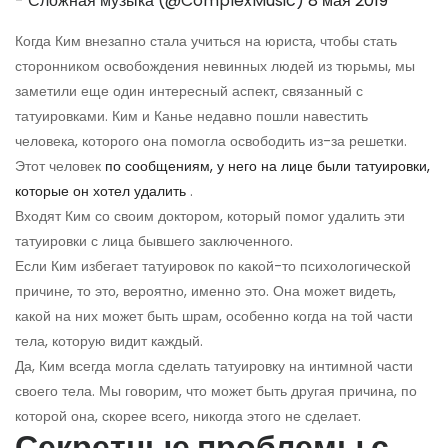
- Сложная музыка (@ComplexMusic)
8 мая 2019
Когда Ким внезапно стала учиться на юриста, чтобы стать
сторонником освобождения невинных людей из тюрьмы, мы
заметили еще один интересный аспект, связанный с
татуировками. Ким и Канье недавно пошли навестить
человека, которого она помогла освободить из-за решетки.
Этот человек
по сообщениям, у него на лице были татуировки,
которые он хотел удалить
.
Входят Ким со своим доктором, который помог удалить эти
татуировки с лица бывшего заключенного.
Если Ким избегает татуировок по какой-то психологической
причине, то это, вероятно, именно это. Она может видеть,
какой на них может быть шрам, особенно когда на той части
тела, которую видит каждый.
Да, Ким всегда могла сделать татуировку на интимной части
своего тела. Мы говорим, что может быть другая причина, по
которой она, скорее всего, никогда этого не сделает.
Секретные проблемы с