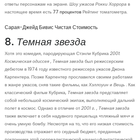
ответы персонажам на экране.
Шоу ужасов Рокки Хоррора
в
настоящее время есть
77 процентов
Рейтинг томатометра.
Сарая-Джейд Бивис Чистая Стоимость
8.
Темная звезда
Хотя это комедия, пародирующая Стэнли Кубрика
2001:
Космическая одиссея
,
Темная звезда
был режиссерским
дебютом в 1974 году известного режиссера ужасов Джона
Карпентера. Позже Карпентер прославился своими работами
в жанре ужасов, сняв такие фильмы, как
Хэллоуин
и
Вещь
. Как
классический фильм Кубрика,
Темная звезда
представляет
собой небольшой космический экипаж, выполняющий дальний
полет в космос. Однако в отличие от
2001 г.
,
Темная звезда
также включает в себя надувного пришельца «пляжный мяч» и
очень умную бомбу. Несмотря на то, что его низкая стоимость
производства отражает его скудный бюджет, преданные
поклонники этой сюрреалистической научно-фантастической