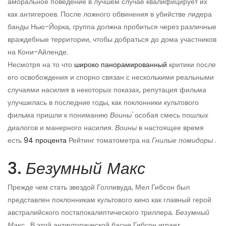
аморальное поведение в лучшем случае квалифицирует их
как антигероев. После ложного обвинения в убийстве лидера
банды Нью-Йорка, группа должна пробиться через различные
враждебные территории, чтобы добраться до дома участников
на Кони-Айленде.
Несмотря на то что
широко панорамированный
критики после
его освобождения и спорно связан с несколькими реальными
случаями насилия в некоторых показах, репутация фильма
улучшилась в последние годы, как поклонники культового
фильма пришли к пониманию
Воины'
особая смесь пошлых
диалогов и манерного насилия.
Воины
в настоящее время
есть
94 процента
Рейтинг томатометра на
Гнилые помидоры
.
3.
Безумный Макс
Прежде чем стать звездой Голливуда, Мел Гибсон был
представлен поклонникам культового кино как главный герой
австралийского постапокалиптического триллера.
Безумный
Макс
. В этой антиутопической басне Гибсон играет