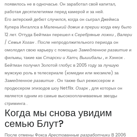
появилось не в одночасье. Он заработал свой капитал,
работая десятилетиями перед камерой и за ней.
Его актерский дебют случился, когда он сыграл Джеймса
Купера Ингаллса в
Маленький домик в прерии
когда ему было
12 лет. Оттуда Бейтман перешел к
Серебряные ложки
,
Валери
/
Семья Хоган
. После непродолжительного периода он
омолодил свою карьеру с помощью
Замедленное развитие
и
фильмы, такие как
Старски и Хатч,
Вышибалы
, и
Хэнкок
.
Бейтман получил Золотой глобус в 2005 году за лучшую
мужскую роль в телесериале (комедии или мюзикле) за
Замедленное развитие
. Он также был режиссером и
продюсером эпизодов шоу Netflix.
Озарк
, для которых он
является одним из самые высокооплачиваемые звезды
стриминга .
Когда мы снова увидим
семью Блут?
После отмены Фокса
Арестованные разработчики
В 2006