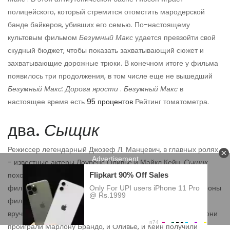
полицейского, который стремится отомстить мародерской
банде байкеров, убивших его семью. По-настоящему
культовым фильмом
Безумный Макс
удается превзойти свой
скудный бюджет, чтобы показать захватывающий сюжет и
захватывающие дорожные трюки. В конечном итоге у фильма
появилось три продолжения, в том числе еще не вышедший
Безумный Макс: Дорога ярости
.
Безумный Макс
в
настоящее время есть
95 процентов
Рейтинг томатометра.
два.
Сыщик
Режиссер легендарный Джозеф Л. Манцевич, в главных ролях
- известные актеры Лоуренс Оливье и Майкл Кейн.
Сыщик
похоже, был создан для получения наград. К сожалению,
фильм столкнулся с непреодолимой конкуренцией со стороны
фильма под названием
Крестный отец
на церемонии
вручения премии Оскар 1973 года. Хотя в конечном итоге они
проиграли Марлону Брандо, и Оливье, и Кейн получили