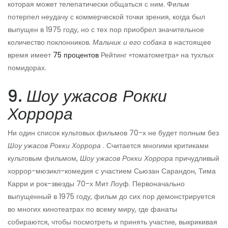
которая может телепатически общаться с ним. Фильм
потерпел неудачу с коммерческой точки зрения, когда был
выпущен в 1975 году, но с тех пор приобрел значительное
количество поклонников.
Мальчик и его собака
в настоящее
время имеет
75 процентов
Рейтинг «томатометра» на тухлых
помидорах.
9.
Шоу ужасов Рокки
Хоррора
Ни один список культовых фильмов 70-х не будет полным без
Шоу ужасов Рокки Хоррора
. Считается многими критиками
культовым фильмом,
Шоу ужасов Рокки Хоррора
причудливый
хоррор-мюзикл-комедия с участием Сьюзан Сарандон, Тима
Карри и рок-звезды 70-х Мит Лоуф. Первоначально
выпущенный в 1975 году, фильм до сих пор демонстрируется
во многих кинотеатрах по всему миру, где фанаты
собираются, чтобы посмотреть и принять участие, выкрикивая