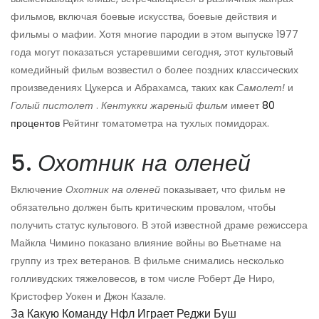
фильмов, включая боевые искусства, боевые действия и
фильмы о мафии. Хотя многие пародии в этом выпуске 1977
года могут показаться устаревшими сегодня, этот культовый
комедийный фильм возвестил о более поздних классических
произведениях Цукерса и Абрахамса, таких как
Самолет!
и
Голый пистолет
.
Кентукки жареный фильм
имеет
80
процентов
Рейтинг томатометра на тухлых помидорах.
5.
Охотник на оленей
Включение
Охотник на оленей
показывает, что фильм не
обязательно должен быть критическим провалом, чтобы
получить статус культового. В этой известной драме режиссера
Майкла Чимино показано влияние войны во Вьетнаме на
группу из трех ветеранов. В фильме снимались несколько
голливудских тяжеловесов, в том числе Роберт Де Ниро,
Кристофер Уокен и Джон Казале.
За Какую Команду Нфл Играет Реджи Буш