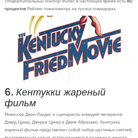
Отвратительный доктор Фибес
в настоящее время есть
80
процентов
Рейтинг томатометра на тухлых помидорах.
6.
Кентукки жареный
фильм
Режиссер Джон Лэндис и сценаристы комедий-ветеранов
Дэвид Цукер, Джерри Цукер и Джим Абрахамс.
Кентукки
жареный фильм
представляет собой набор шутливых скетчей,
высмеивающих клише, встречающиеся в различных жанрах