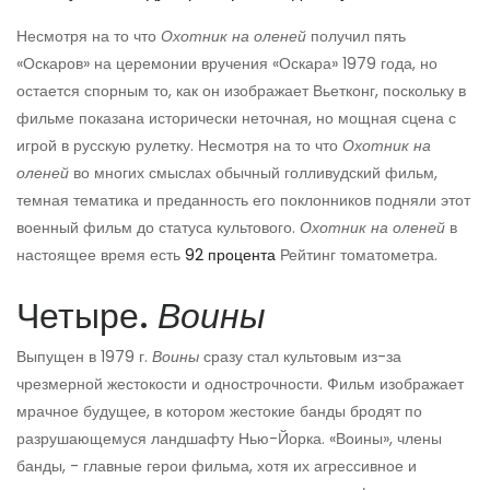
Несмотря на то что
Охотник на оленей
получил пять
«Оскаров» на церемонии вручения «Оскара» 1979 года, но
остается спорным то, как он изображает Вьетконг, поскольку в
фильме показана исторически неточная, но мощная сцена с
игрой в русскую рулетку. Несмотря на то что
Охотник на
оленей
во многих смыслах обычный голливудский фильм,
темная тематика и преданность его поклонников подняли этот
военный фильм до статуса культового.
Охотник на оленей
в
настоящее время есть
92 процента
Рейтинг томатометра.
Четыре.
Воины
Выпущен в 1979 г.
Воины
сразу стал культовым из-за
чрезмерной жестокости и однострочности. Фильм изображает
мрачное будущее, в котором жестокие банды бродят по
разрушающемуся ландшафту Нью-Йорка. «Воины», члены
банды, - главные герои фильма, хотя их агрессивное и