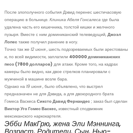
После злополучного события Дэвид перенес шестичасовую
операцию в больнице.
Клиника Абеля Гонсалеса
где была
удалена часть его кишечника, толстой кишки и желчного
пузыря. Вместе с ним доминиканский телеведущий,
Джоэл
Лопес
также получил ранение в ногу.
Точно так же
12 июня
, шесть подозреваемых были арестованы
и, по всей видимости, заплатили
400000 доминиканских
песо (7800 долларов)
для атаки. Кроме того, на кадрах
камеры было видно, как двое стрелков планировали с
мужчиной в машине возле бара.
Однако на
19 июня
, было объявлено, что выстрел
предназначен не для Дэвида, а для двоюродного брата
Гомеса Васкеса
Сиксто Давид Фернандес
; заказ был сделан
Виктор Уго Гомес Васкес,
известный сподвижник
мексиканского наркокартеля.
Эбби МакГрю, жена Эли Мэннинга,
Возраст, Родители, Сын, Нью-