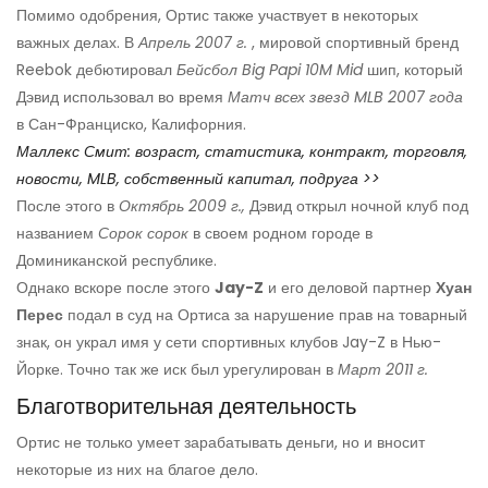
Помимо одобрения, Ортис также участвует в некоторых
важных делах. В
Апрель 2007 г.
, мировой спортивный бренд
Reebok дебютировал
Бейсбол Big Papi 10M Mid
шип, который
Дэвид использовал во время
Матч всех звезд MLB 2007 года
в Сан-Франциско, Калифорния.
Маллекс Смит: возраст, статистика, контракт, торговля,
новости, MLB, собственный капитал, подруга >>
После этого в
Октябрь 2009 г.,
Дэвид открыл ночной клуб под
названием
Сорок сорок
в своем родном городе в
Доминиканской республике.
Однако вскоре после этого
Jay-Z
и его деловой партнер
Хуан
Перес
подал в суд на Ортиса за нарушение прав на товарный
знак, он украл имя у сети спортивных клубов Jay-Z в Нью-
Йорке. Точно так же иск был урегулирован в
Март 2011 г.
Благотворительная деятельность
Ортис не только умеет зарабатывать деньги, но и вносит
некоторые из них на благое дело.