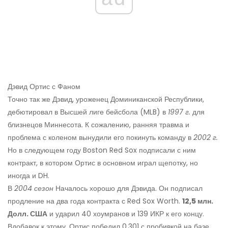
Дэвид Ортис с Фаном
Точно так же Дэвид, уроженец Доминиканской Республики,
дебютировал в Высшей лиге бейсбола (MLB) в
1997 г.
для
близнецов Миннесота. К сожалению, ранняя травма и
проблема с коленом вынудили его покинуть команду в
2002 г.
Но в следующем году Boston Red Sox подписали с ним
контракт, в котором Ортис в основном играл щепотку, но
иногда и DH.
В
2004 сезон
Началось хорошо для Дэвида. Он подписал
продление на два года контракта с Red Sox Worth.
12,5 млн.
Долл. США
и ударил 40 хоумранов и 139 ИКР к его концу.
Вдобавок к этому, Ортис победил 0,301 с пробивкой на базе