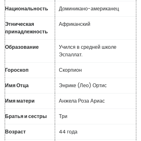
Национальность
Доминикано-американец
Этническая
Африканский
принадлежность
Образование
Учился в средней школе
Эспаллат.
Гороскоп
Скорпион
Имя Отца
Энрике (Лео) Ортис
Имя матери
Анжела Роза Ариас
Братья и сестры
Три
Возраст
44 года