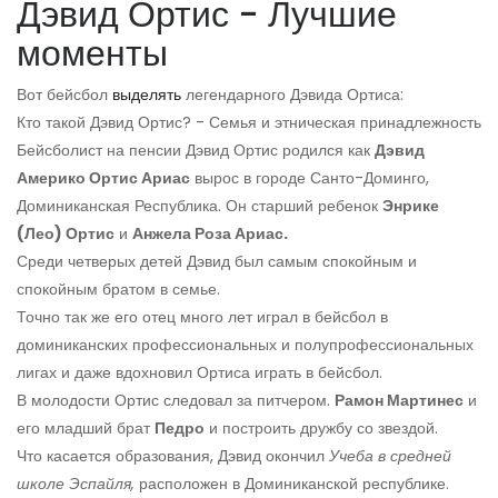
Дэвид Ортис - Лучшие
моменты
Вот бейсбол
выделять
легендарного Дэвида Ортиса:
Кто такой Дэвид Ортис? - Семья и этническая принадлежность
Бейсболист на пенсии Дэвид Ортис родился как
Дэвид
Америко Ортис Ариас
вырос в городе Санто-Доминго,
Доминиканская Республика. Он старший ребенок
Энрике
(Лео) Ортис
и
Анжела Роза Ариас.
Среди четверых детей Дэвид был самым спокойным и
спокойным братом в семье.
Точно так же его отец много лет играл в бейсбол в
доминиканских профессиональных и полупрофессиональных
лигах и даже вдохновил Ортиса играть в бейсбол.
В молодости Ортис следовал за питчером.
Рамон Мартинес
и
его младший брат
Педро
и построить дружбу со звездой.
Что касается образования, Дэвид окончил
Учеба в средней
школе Эспайля,
расположен в Доминиканской республике.