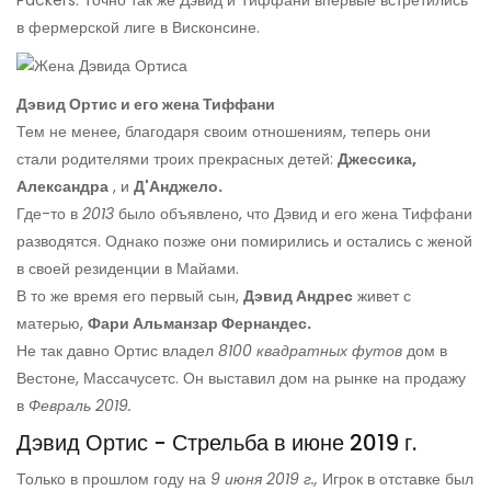
Packers. Точно так же Дэвид и Тиффани впервые встретились
в фермерской лиге в Висконсине.
Дэвид Ортис и его жена Тиффани
Тем не менее, благодаря своим отношениям, теперь они
стали родителями троих прекрасных детей:
Джессика,
Александра
, и
Д'Анджело.
Где-то в
2013
было объявлено, что Дэвид и его жена Тиффани
разводятся. Однако позже они помирились и остались с женой
в своей резиденции в Майами.
В то же время его первый сын,
Дэвид Андрес
живет с
матерью,
Фари Альманзар Фернандес.
Не так давно Ортис владел
8100 квадратных футов
дом в
Вестоне, Массачусетс. Он выставил дом на рынке на продажу
в
Февраль 2019.
Дэвид Ортис - Стрельба в июне 2019 г.
Только в прошлом году на
9 июня 2019 г.,
Игрок в отставке был