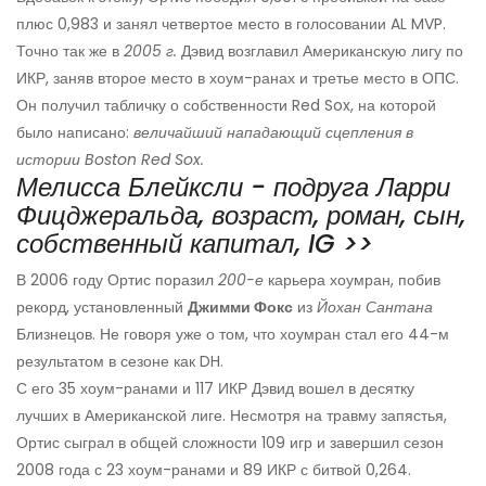
плюс 0,983 и занял четвертое место в голосовании AL MVP.
Точно так же в
2005 г.
Дэвид возглавил Американскую лигу по
ИКР, заняв второе место в хоум-ранах и третье место в ОПС.
Он получил табличку о собственности Red Sox, на которой
было написано:
величайший нападающий сцепления в
истории Boston Red Sox.
Мелисса Блейксли - подруга Ларри
Фицджеральда, возраст, роман, сын,
собственный капитал, IG >>
В 2006 году Ортис поразил
200-е
карьера хоумран, побив
рекорд, установленный
Джимми Фокс
из
Йохан Сантана
Близнецов. Не говоря уже о том, что хоумран стал его 44-м
результатом в сезоне как DH.
С его 35 хоум-ранами и 117 ИКР Дэвид вошел в десятку
лучших в Американской лиге. Несмотря на травму запястья,
Ортис сыграл в общей сложности 109 игр и завершил сезон
2008 года с 23 хоум-ранами и 89 ИКР с битвой 0,264.