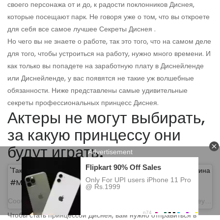
своего персонажа от и до, к радости поклонников Диснея,
которые посещают парк. Не говоря уже о том, что вы откроете
для себя все самое лучшее Секреты Диснея .
Но чего вы не знаете о работе, так это того, что на самом деле
для того, чтобы устроиться на работу, нужно много времени. И
как только вы попадете на заработную плату в Диснейленде
или Диснейленде, у вас появятся не такие уж волшебные
обязанности. Ниже представлены самые удивительные
секреты профессиональных принцесс Диснея.
Актеры не могут выбирать,
за какую принцессу они
будут играть.
'Так это и есть любовь' # Золушка # День святого Валентина
#MagicKingdom (Фото: @ the.jungle.brooke)
Сообщение, опубликованное Walt Disney World (@waltdisneyworld) 14 февраля 2017 г. в 18:09 по тихоокеанскому стандартному времени.
Чтобы стать принцессой Диснея, вам нужно отправиться в