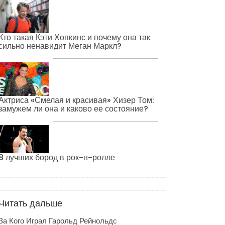
Кто такая Кэти Хопкинс и почему она так
сильно ненавидит Меган Маркл?
Актриса «Смелая и красивая» Хизер Том:
замужем ли она и каково ее состояние?
8 лучших бород в рок-н-ролле
Читать дальше
За Кого Играл Гарольд Рейнольдс