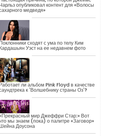
Чарльз опубликовал контент для «Волосы
сахарного медведя»
Поклонники сходят с ума по телу Ким
Кардашьян Уэст на ее недавнем фото
Работает ли альбом Pink Floyd в качестве
саундтрека к 'Волшебнику страны Оз'?
«Прекрасный мир Джеффри Стар:» Вот
что мы знаем (пока) о палитре «Заговор»
Шейна Доусона