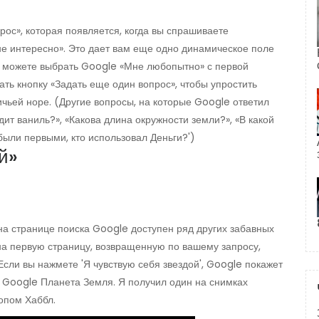
рос», которая появляется, когда вы спрашиваете
е интересно». Это дает вам еще одно динамическое поле
е можете выбрать Google «Мне любопытно» с первой
чать кнопку «Задать еще один вопрос», чтобы упростить
чьей норе. (Другие вопросы, на которые Google ответил
дит ваниль?», «Какова длина окружности земли?», «В какой
были первыми, кто использовал Деньги?')
й»
на странице поиска Google доступен ряд других забавных
на первую страницу, возвращенную по вашему запросу,
Если вы нажмете 'Я чувствую себя звездой', Google покажет
в Google Планета Земля. Я получил один на снимках
опом Хаббл.