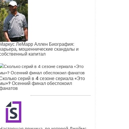
Маркус ЛеМарр Аллен Биография:
карьера, мошеннические скандалы и
собственный капитал
Сколько серий в 4 сезоне сериала «Это
мы»? Осенний финал обеспокоил
фанатов
Настоящая причина, по которой Джеймс