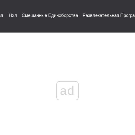
ая
Нхл
Смешанные Единоборства
Развлекательная Прогр
ad