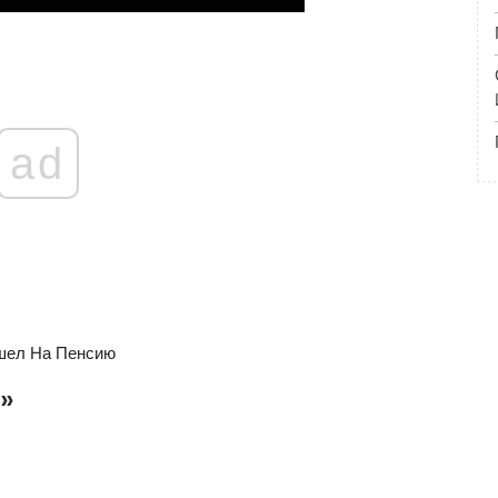
ad
ышел На Пенсию
е»