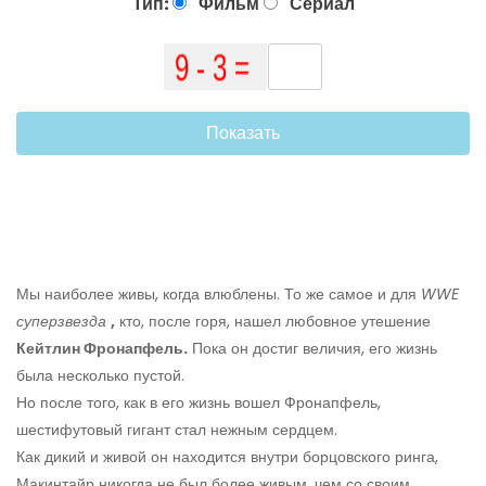
Тип:
Фильм
Сериал
Показать
Мы наиболее живы, когда влюблены. То же самое и для
WWE
суперзвезда
,
кто, после горя, нашел любовное утешение
Кейтлин Фронапфель.
Пока он достиг величия, его жизнь
была несколько пустой.
Но после того, как в его жизнь вошел Фронапфель,
шестифутовый гигант стал нежным сердцем.
Как дикий и живой он находится внутри борцовского ринга,
Макинтайр никогда не был более живым, чем со своим