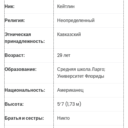
Ник:
Кейтлин
Религия:
Неопределенный
Этническая
Кавказский
принадлежность:
Возраст:
29 лет
Образование:
Средняя школа Ларго;
Университет Флориды
Национальность:
Американец
Высота:
5’7 (1,73 м)
Братья и сестры:
Никто