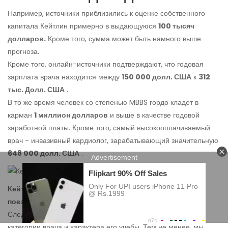
Например, источники приблизились к оценке собственного
капитала Кейтлин примерно в выдающуюся
100 тысяч
долларов.
Кроме того, сумма может быть намного выше
прогноза.
Кроме того, онлайн-источники подтверждают, что годовая
зарплата врача находится между
150 000 долл. США
к
312
тыс. Долл. США
.
В то же время человек со степенью MBBS гордо кладет в
карман
1 миллион долларов
и выше в качестве годовой
заработной платы. Кроме того, самый высокооплачиваемый
врач - инвазивный кардиолог, зарабатывающий значительную
648 000 долл. США
.
Кейтлин Фронапфель и Дрю Макинтайр совершают
поездку на вертолете
Следовательно, заработная плата полностью зависит от
категории врача и характера его учебы. Тем не менее, мы