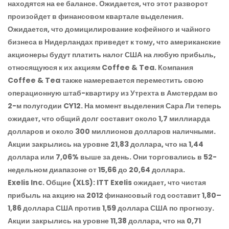
находятся на ее балансе. Ожидается, что этот разворот
произойдет в финансовом квартале выделения.
Ожидается, что домицилирование кофейного и чайного
бизнеса в Нидерландах приведет к тому, что американские
акционеры будут платить налог США на любую прибыль,
относящуюся к их акциям Coffee & Tea. Компания
Coffee & Tea также намеревается переместить свою
операционную штаб-квартиру из Утрехта в Амстердам во
2-м полугодии CY12. На момент выделения Сара Ли теперь
ожидает, что общий долг составит около 1,7 миллиарда
долларов и около 300 миллионов долларов наличными.
Акции закрылись на уровне 21,83 доллара, что на 1,44
доллара или 7,06% выше за день. Они торговались в 52-
недельном диапазоне от 15,66 до 20,64 доллара.
Exelis Inc. Общие
(XLS): ITT Exelis ожидает, что чистая
прибыль на акцию на 2012 финансовый год составит 1,80–
1,86 доллара США против 1,59 доллара США по прогнозу.
Акции закрылись на уровне 11,38 доллара, что на 0,71